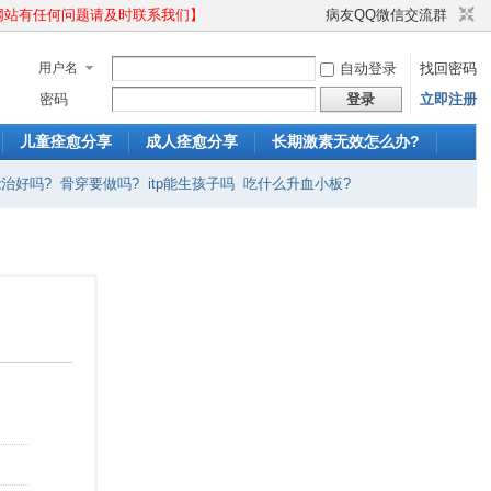
作！网站有任何问题请及时联系我们】
病友QQ微信交流群
用户名
自动登录
找回密码
密码
登录
立即注册
儿童痊愈分享
成人痊愈分享
长期激素无效怎么办?
p能治好吗?
骨穿要做吗?
itp能生孩子吗
吃什么升血小板?
多
红斑狼疮