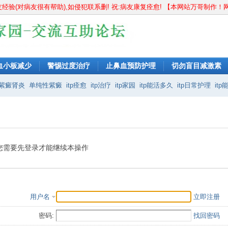
病友经验(对病友很有帮助),如侵犯联系删! 祝:病友康复痊愈! 【本网站万哥制
血小板减少
警惕过度治疗
止鼻血预防护理
切勿盲目减激素
症
紫癜肾炎
单纯性紫癜
itp痊愈
itp治疗
itp家园
itp能活多久
itp日常护理
it
紫癜能治好吗
过敏性紫癜不能吃什么
血小板计数偏高
血小板偏高
血小板增
您需要先登录才能继续本操作
用户名
立即注册
密码:
找回密码