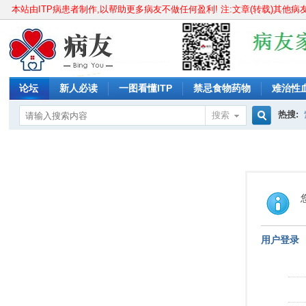
本站由ITP病患者制作,以帮助更多病友不做任何盈利! 注:文章(转载)其他
论坛
新人必读
一图看懂ITP
禁忌食物药物
难治性
紫癜能正常上学吗?
紫癜能正常工作吗?
原发性血小板增多
热搜:
搜索
搜
过敏性
索
用户登录