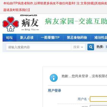
本站由ITP病患者制作,以帮助更多病友不做任何盈利! 注:文章(转载)其他病
题请及时联系我们】
论坛
新人必读
一图看懂ITP
禁忌食物药物
难治性
儿童痊愈分享
成人痊愈分享
长期激素无效怎么办?
紫
热搜:
搜索
搜
骨穿要
血小板
索
抱歉，您尚未登录，没有权限
用户登录
用户名