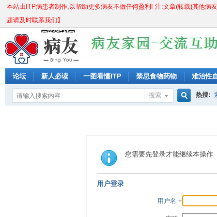
本站由ITP病患者制作,以帮助更多病友不做任何盈利! 注:文章(转载)其他病
题请及时联系我们】
论坛
新人必读
一图看懂ITP
禁忌食物药物
难治性
儿童痊愈分享
成人痊愈分享
长期激素无效怎么办?
紫
热搜:
搜索
搜
骨穿要
血小板
索
您需要先登录才能继续本操作
用户登录
用户名