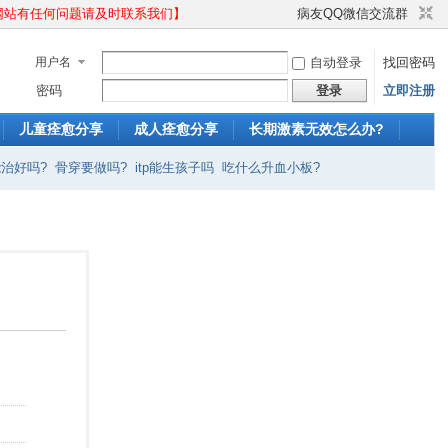
作！网站有任何问题请及时联系我们】
病友QQ微信交流群
用户名
自动登录
找回密码
密码
登录
立即注册
儿童痊愈分享
成人痊愈分享
长期激素无效怎么办?
p能治好吗?
骨穿要做吗?
itp能生孩子吗
吃什么升血小板?
多
红斑狼疮