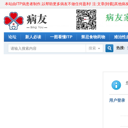
本站由ITP病患者制作,以帮助更多病友不做任何盈利! 注:文章(转载)其他
论坛
新人必读
一图看懂ITP
禁忌食物药物
难治性
紫癜能正常上学吗?
紫癜能正常工作吗?
原发性血小板增多
热搜:
搜索
搜
过敏性
索
用户登录