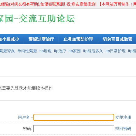
病友经验(对病友很有帮助),如侵犯联系删! 祝:病友康复痊愈! 【本网站万哥制
血小板减少
警惕过度治疗
止鼻血预防护理
切勿盲目减激素
症
紫癜肾炎
单纯性紫癜
itp痊愈
itp治疗
itp家园
itp能活多久
itp日常护理
it
紫癜能治好吗
过敏性紫癜不能吃什么
血小板计数偏高
血小板偏高
血小板增
您需要先登录才能继续本操作
用户名
立即注册
密码:
找回密码