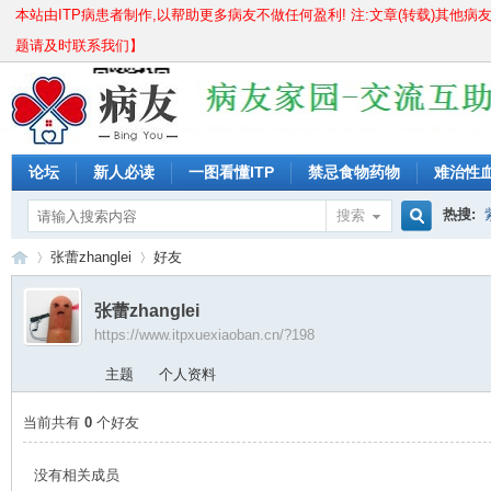
本站由ITP病患者制作,以帮助更多病友不做任何盈利! 注:文章(转载)其他病
题请及时联系我们】
论坛
新人必读
一图看懂ITP
禁忌食物药物
难治性
儿童痊愈分享
成人痊愈分享
长期激素无效怎么办?
紫
热搜:
搜索
搜
张蕾zhanglei
好友
骨穿要
血小板
张蕾zhanglei
https://www.itpxuexiaoban.cn/?198
索
IT
›
›
主题
个人资料
当前共有
0
个好友
没有相关成员