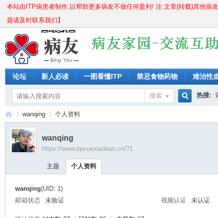
本站由ITP病患者制作,以帮助更多病友不做任何盈利! 注:文章(转载)其他病
题请及时联系我们】
论坛
新人必读
一图看懂ITP
禁忌食物药物
难治性
儿童痊愈分享
成人痊愈分享
长期激素无效怎么办?
紫
热搜:
搜索
搜
wanqing
个人资料
骨穿要
血小板
wanqing
https://www.itpxuexiaoban.cn/?1
索
IT
›
›
主题
个人资料
wanqing
(UID: 1)
邮箱状态
未验证
视频认证
未认证