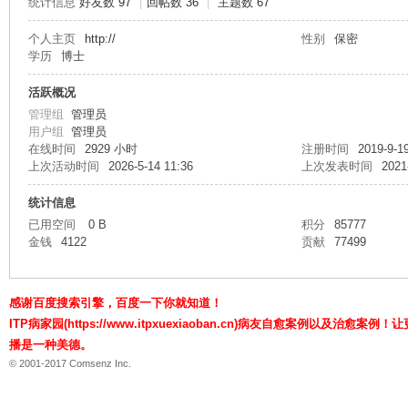
统计信息
好友数 97
|
回帖数 36
|
主题数 67
个人主页
http://
性别
保密
学历
博士
P
活跃概况
管理组
管理员
用户组
管理员
在线时间
2929 小时
注册时间
2019-9-1
上次活动时间
2026-5-14 11:36
上次发表时间
2021
统计信息
已用空间
0 B
积分
85777
金钱
4122
贡献
77499
病
感谢百度搜索引擎，百度一下你就知道！
ITP病家园(https://www.itpxuexiaoban.cn)病友自愈案例以及治愈
播是一种美德。
© 2001-2017 Comsenz Inc.