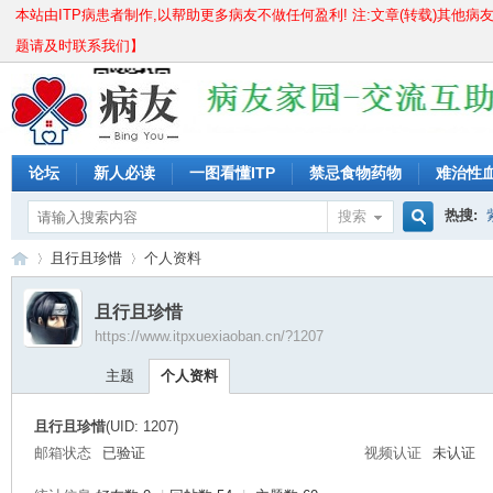
本站由ITP病患者制作,以帮助更多病友不做任何盈利! 注:文章(转载)其他病
题请及时联系我们】
论坛
新人必读
一图看懂ITP
禁忌食物药物
难治性
儿童痊愈分享
成人痊愈分享
长期激素无效怎么办?
紫
热搜:
搜索
搜
且行且珍惜
个人资料
骨穿要
血小板
且行且珍惜
https://www.itpxuexiaoban.cn/?1207
索
IT
›
›
主题
个人资料
且行且珍惜
(UID: 1207)
邮箱状态
已验证
视频认证
未认证