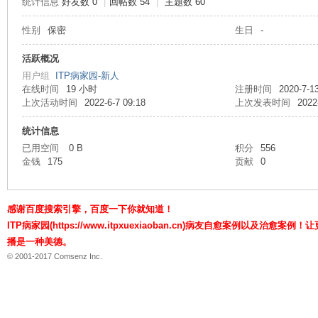
统计信息
好友数 0
|
回帖数 54
|
主题数 60
性别
保密
生日
-
P
活跃概况
用户组
ITP病家园-新人
在线时间
19 小时
注册时间
2020-7-1
上次活动时间
2022-6-7 09:18
上次发表时间
2022
统计信息
已用空间
0 B
积分
556
金钱
175
贡献
0
病
感谢百度搜索引擎，百度一下你就知道！
ITP病家园(https://www.itpxuexiaoban.cn)病友自愈案例以及治愈
播是一种美德。
© 2001-2017 Comsenz Inc.