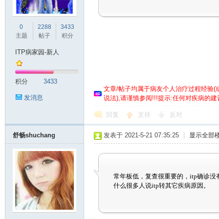
0
2288
3433
主题
帖子
积分
ITP病家园-新人
板
积分
3433
文章/帖子均属于病友个人治疗过程经验
(
发消息
说法),请谨慎参阅!!!提示:任何对疾病
回复
支持
反对
舒畅shuchang
发表于 2021-5-21 07:35:25
|
显示全部
减
常年板低，复查很重要的，itp确诊
什么很多人说itp转其它疾病原因。