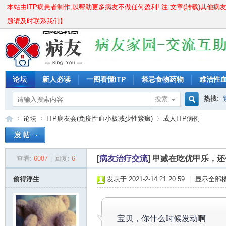
本站由ITP病患者制作,以帮助更多病友不做任何盈利! 注:文章(转载)其他病
题请及时联系我们】
论坛
新人必读
一图看懂ITP
禁忌食物药物
难治性
儿童痊愈分享
成人痊愈分享
长期激素无效怎么办?
紫
热搜:
搜索
搜
论坛
ITP病友会(免疫性血小板减少性紫癜)
成人ITP病例
骨穿要
血小板
索
[
病友治疗交流
]
甲减在吃优甲乐，还
查看:
6087
|
回复:
6
IT
»
›
›
偷得浮生
发表于 2021-2-14 21:20:59
|
显示全部
宝贝，你什么时候发动啊