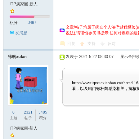
ITP病家园-新人
紫
积分
3497
文章/帖子均属于病友个人治疗过程经验
(
发消息
说法),请谨慎参阅!!!提示:任何对疾病
回复
支持
反对
徐帆xufan
发表于 2021-5-22 08:30:07
|
显示全部
癜
http://www.itpxuexiaoban.
看，以及幽门螺杆菌感染相关，抗核
0
2321
3485
主题
帖子
积分
ITP病家园-新人
_