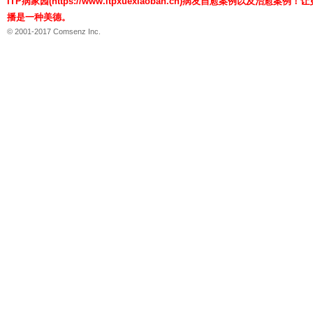
ITP病家园(https://www.itpxuexiaoban.cn)病友自愈案例以及治愈
播是一种美德。
© 2001-2017 Comsenz Inc.
血
小