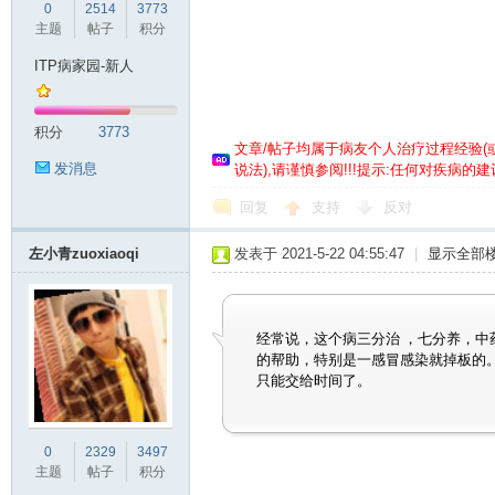
0
2514
3773
主题
帖子
积分
ITP病家园-新人
少
积分
3773
文章/帖子均属于病友个人治疗过程经验
(
发消息
说法),请谨慎参阅!!!提示:任何对疾病
回复
支持
反对
左小青zuoxiaoqi
发表于 2021-5-22 04:55:47
|
显示全部
性
经常说，这个病三分治 ，七分养，
的帮助，特别是一感冒感染就掉板的
只能交给时间了。
0
2329
3497
主题
帖子
积分