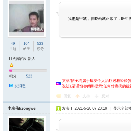
家
我也是甲减，但吃药就正常了，医生
49
104
523
主题
帖子
积分
ITP病家园-新人
园
积分
523
文章/帖子均属于病友个人治疗过程经验
(
发消息
说法),请谨慎参阅!!!提示:任何对疾病
回复
支持
反对
李宗伟lizongwei
发表于 2021-5-20 07:20:19
|
显示全部
_