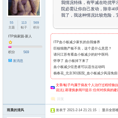
我情况特殊，有甲减在吃优甲
院必需让你自己发动，除非40
我了，我这种情况比较危险，
P
55
113
569
主题
帖子
积分
ITP病家园-新人
ITP血小板减少家长的自我修养
巨核细胞产板不良，这个是什么意思？
积分
569
请问江苏有看血小板减少的好中医吗
怀孕了 血小板掉下来了
发消息
血小板减少症患者可以适当运动吗
病
杨春花_北京301医院_血小板减少风湿免疫
文章/帖子均属于病友个人治疗过程经验
(
说法),请谨慎参阅!!!提示:任何对疾病
回复
雨晨的清风
发表于 2021-2-14 21:21:15
|
显示全部