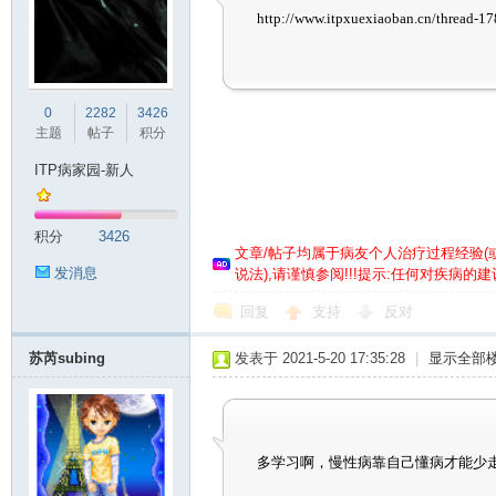
http://www.itpxuexiaoban.cn/
0
2282
3426
主题
帖子
积分
ITP病家园-新人
血
积分
3426
文章/帖子均属于病友个人治疗过程经验
(
发消息
说法),请谨慎参阅!!!提示:任何对疾病
回复
支持
反对
苏芮subing
发表于 2021-5-20 17:35:28
|
显示全部
小
多学习啊，慢性病靠自己懂病才能少